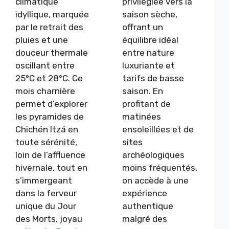
climatique
privilégiée vers la
idyllique, marquée
saison sèche,
par le retrait des
offrant un
pluies et une
équilibre idéal
douceur thermale
entre nature
oscillant entre
luxuriante et
25°C et 28°C. Ce
tarifs de basse
mois charnière
saison. En
permet d’explorer
profitant de
les pyramides de
matinées
Chichén Itzá en
ensoleillées et de
toute sérénité,
sites
loin de l’affluence
archéologiques
hivernale, tout en
moins fréquentés,
s’immergeant
on accède à une
dans la ferveur
expérience
unique du Jour
authentique
des Morts, joyau
malgré des