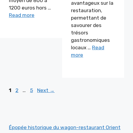
moyen de 800 à
avantageux sur la
1200 euros hors …
restauration,
Read more
permettant de
savourer des
trésors
gastronomiques
locaux …
Read
more
Page
Page
Page
1
2
…
5
Next
→
Épopée historique du wagon-restaurant Orient