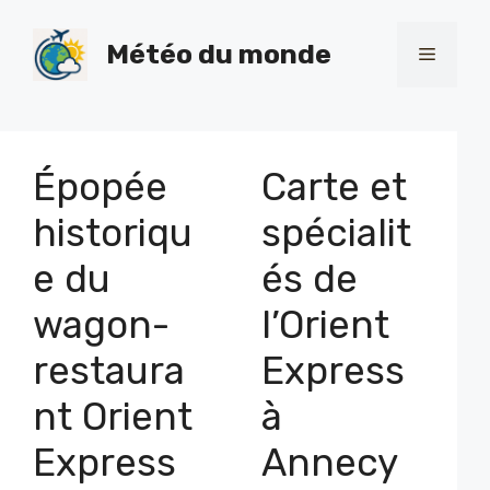
Skip
to
Météo du monde
Menu
content
Épopée
Carte et
historiqu
spécialit
e du
és de
wagon-
l’Orient
restaura
Express
nt Orient
à
Express
Annecy