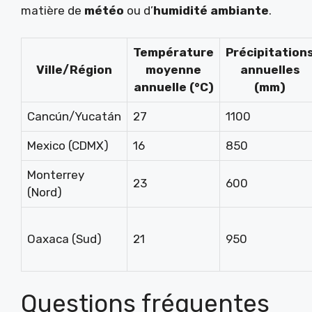
matière de
météo
ou d’
humidité ambiante
.
Température
Précipitation
Ville/Région
moyenne
annuelles
annuelle (°C)
(mm)
Cancún/Yucatán
27
1100
Mexico (CDMX)
16
850
Monterrey
23
600
(Nord)
Oaxaca (Sud)
21
950
Questions fréquentes