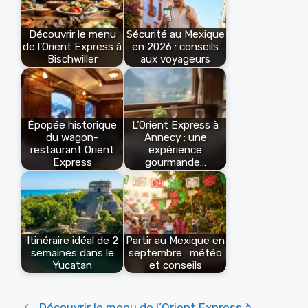
Découvrir le menu
Sécurité au Mexique
de l'Orient Express à
en 2026 : conseils
Bischwiller
aux voyageurs
Épopée historique
L’Orient Express à
du wagon-
Annecy : une
restaurant Orient
expérience
Express
gourmande…
Itinéraire idéal de 2
Partir au Mexique en
semaines dans le
septembre : météo
Yucatan
et conseils
Découvrir le menu de l’Orient Express à