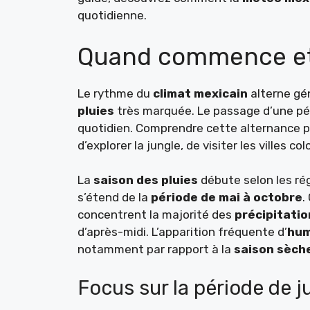
quotidienne.
Quand commence et fi
Le rythme du
climat mexicain
alterne gé
pluies
très marquée. Le passage d’une péri
quotidien. Comprendre cette alternance per
d’explorer la jungle, de visiter les villes c
La
saison des pluies
débute selon les rég
s’étend de la
période de mai à octobre
.
concentrent la majorité des
précipitatio
d’après-midi. L’apparition fréquente d’
hum
notamment par rapport à la
saison sèch
Focus sur la période de j