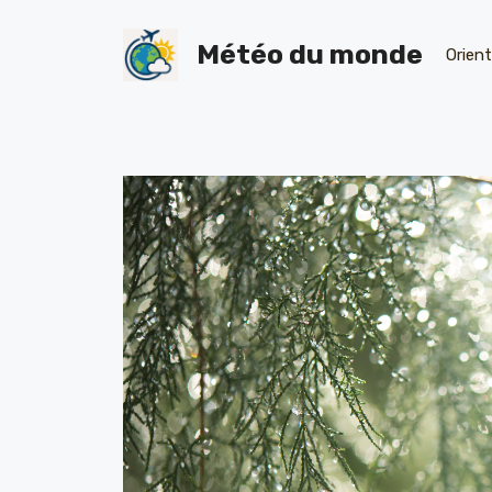
Skip
to
Météo du monde
Orien
content