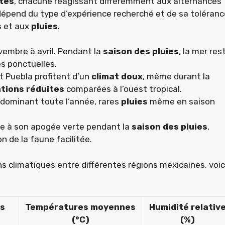
tes
, chacune réagissant différemment aux alternances
 dépend du type d’expérience recherché et de sa toléranc
s
et aux
pluies
.
vembre à avril. Pendant la
saison des pluies
, la mer res
s ponctuelles.
t Puebla profitent d’un
climat doux
, même durant la
ations réduites
comparées à l’ouest tropical.
dominant toute l’année, rares
pluies
même en saison
le à son apogée verte pendant la
saison des pluies
,
 de la faune facilitée.
ns climatiques entre différentes régions mexicaines, voic
es
Températures moyennes
Humidité relativ
(°C)
(%)