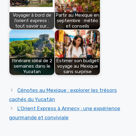
Voyager à bord de
Partir au Mexique en
l’orient express :
septembre : météo
tout savoir sur…
et conseils
Itinéraire idéal de 2
Estimer son budget
semaines dans le
voyage au Mexique
Yucatan
sans surprise
Cénotes au Mexique : explorer les trésors
cachés du Yucatán
L’Orient Express à Annecy : une expérience
gourmande et conviviale