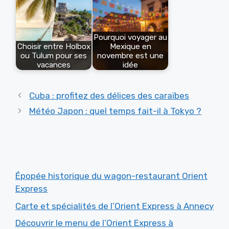
Pourquoi voyager au
Choisir entre Holbox
Mexique en
ou Tulum pour ses
novembre est une
vacances
idée
Cuba : profitez des délices des caraïbes
Météo Japon : quel temps fait-il à Tokyo ?
Épopée historique du wagon-restaurant Orient
Express
Carte et spécialités de l’Orient Express à Annecy
Découvrir le menu de l’Orient Express à