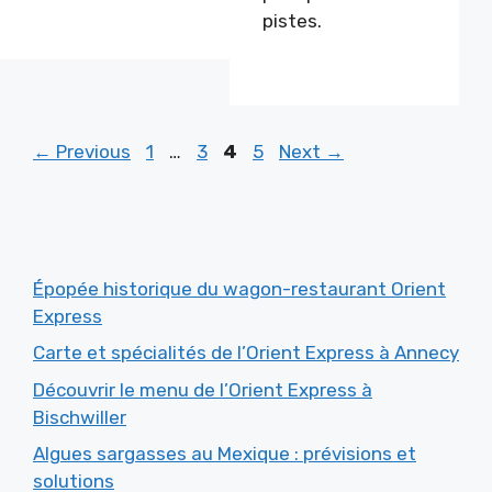
pistes.
Page
Page
Page
Page
←
Previous
1
…
3
4
5
Next
→
Épopée historique du wagon-restaurant Orient
Express
Carte et spécialités de l’Orient Express à Annecy
Découvrir le menu de l’Orient Express à
Bischwiller
Algues sargasses au Mexique : prévisions et
solutions