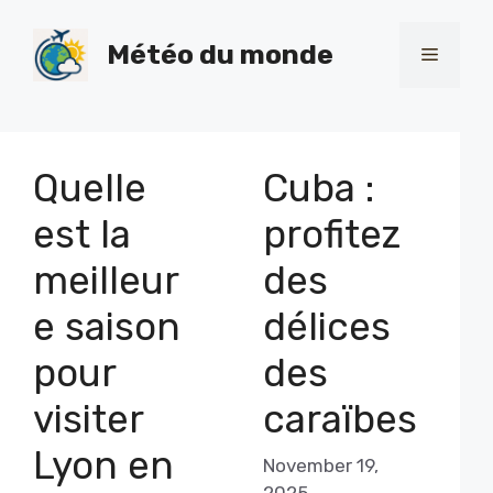
Skip
to
Météo du monde
Menu
content
Quelle
Cuba :
est la
profitez
meilleur
des
e saison
délices
pour
des
visiter
caraïbes
Lyon en
November 19,
2025